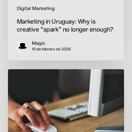
Digital Marketing
Marketing in Uruguay: Why is
creative “spark” no longer enough?
Magic
10 de febrero de 2026
Why
it’s
important
to
have
an
optimized,
professional
website