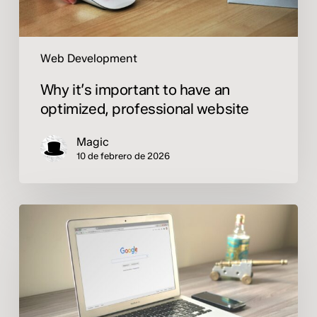
Web Development
Why it’s important to have an
optimized, professional website
Magic
10 de febrero de 2026
Online
advertising:
invest
better,
not
spend
more